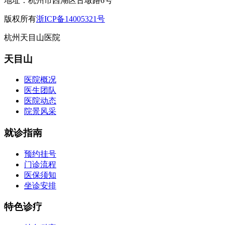
地址：杭州市西湖区古墩路6号
版权所有
浙ICP备14005321号
杭州天目山医院
天目山
医院概况
医生团队
医院动态
院景风采
就诊指南
预约挂号
门诊流程
医保须知
坐诊安排
特色诊疗